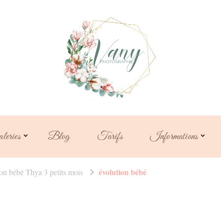
Vanessa Fouc
photographe familiale
maternit
leries
Blog
Tarifs
Informations
évolution bébé
on bébé Thya 3 petits mois