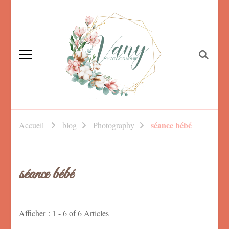
Vanessa Foucault,
photographe familiale
Photographe
séance bébé
Accueil
blog
Photography
Mayenne, maternité,
nouveau né et
mariage
séance bébé
Afficher : 1 - 6 of 6 Articles