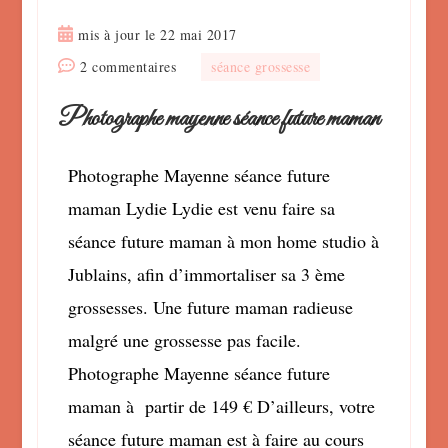
mis à jour le
22 mai 2017
sur
2 commentaires
séance grossesse
Photographe
Photographe mayenne séance future maman
mayenne
séance
future
Photographe Mayenne séance future
maman
maman Lydie Lydie est venu faire sa
séance future maman à mon home studio à
Jublains, afin d’immortaliser sa 3 ème
grossesses. Une future maman radieuse
malgré une grossesse pas facile.
Photographe Mayenne séance future
maman à partir de 149 € D’ailleurs, votre
séance future maman est à faire au cours