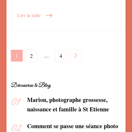
Lire la suite
Pagination
PAGE
PAGE
…
PAGE
1
2
4
des
Découvrez le Blog
publications
Marion, photographe grossesse,
naissance et famille à St Etienne
Comment se passe une séance photo