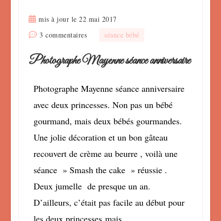
mis à jour le
22 mai 2017
sur
3 commentaires
séance bébé
Photographe
Photographe Mayenne séance anniversaire
Mayenne
séance
anniversaire
Photographe Mayenne séance anniversaire
avec deux princesses. Non pas un bébé
gourmand, mais deux bébés gourmandes.
Une jolie décoration et un bon gâteau
recouvert de crème au beurre , voilà une
séance » Smash the cake » réussie .
Deux jumelle de presque un an.
D’ailleurs, c’était pas facile au début pour
les deux princesses mais …