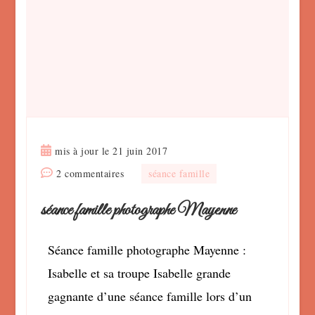
mis à jour le
21 juin 2017
sur
2 commentaires
séance famille
séance
séance famille photographe Mayenne
famille
photographe
Mayenne
Séance famille photographe Mayenne :
Isabelle et sa troupe Isabelle grande
gagnante d’une séance famille lors d’un