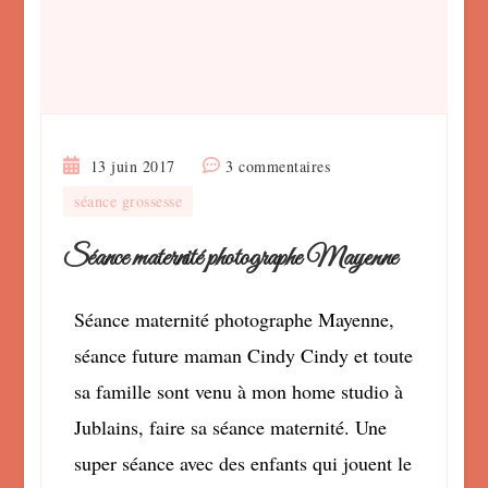
sur
13 juin 2017
3 commentaires
Séance
séance grossesse
maternité
photographe
Séance maternité photographe Mayenne
Mayenne
Séance maternité photographe Mayenne,
séance future maman Cindy Cindy et toute
sa famille sont venu à mon home studio à
Jublains, faire sa séance maternité. Une
super séance avec des enfants qui jouent le