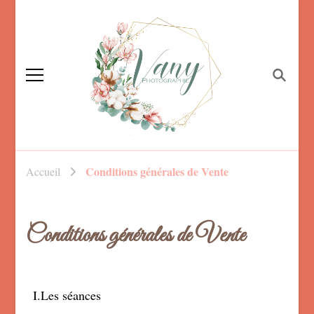
Vanessa Foucault,
photographe familiale
Photographe
Conditions générales de Vente
Accueil
Mayenne, maternité,
nouveau né et
mariage
Conditions générales de Vente
I.Les séances