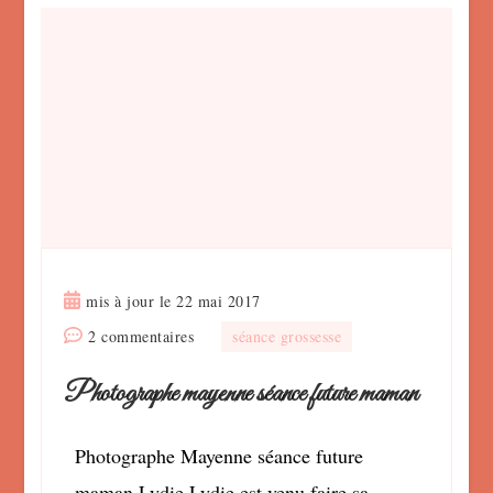
mis à jour le
22 mai 2017
sur
2 commentaires
séance grossesse
Photographe
Photographe mayenne séance future maman
mayenne
séance
future
Photographe Mayenne séance future
maman
maman Lydie Lydie est venu faire sa