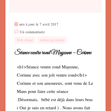
mis à jour le
7 avril 2017
sur
Un commentaire
Séance
Non classé
séance grossesse
ventre
rond
Séance ventre rond Mayenne – Corinne
Mayenne
–
<h1>Séance ventre rond Mayenne,
Corinne
Corinne avec son joli ventre rond</h1>
Corinne et son amoureux, sont venu de Le
Mans pour faire cette séance
.Désormais, bébé est déjà dans leurs bras
( Oui je suis en retard ) . Nous avons fait