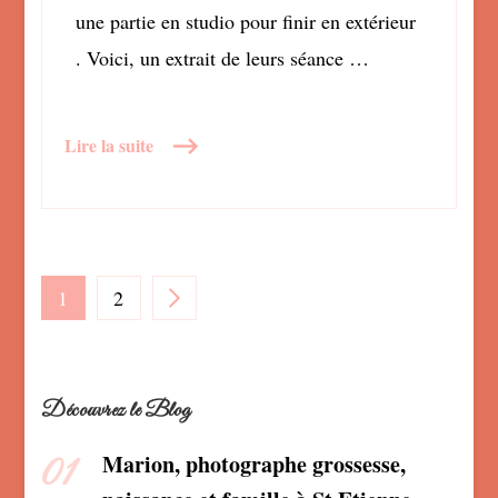
une partie en studio pour finir en extérieur
. Voici, un extrait de leurs séance …
Lire la suite
Pagination
PAGE
PAGE
1
2
des
Découvrez le Blog
publications
Marion, photographe grossesse,