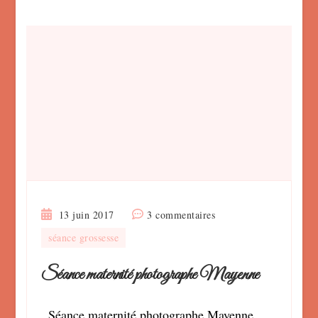
sur
13 juin 2017
3 commentaires
Séance
séance grossesse
maternité
photographe
Séance maternité photographe Mayenne
Mayenne
Séance maternité photographe Mayenne,