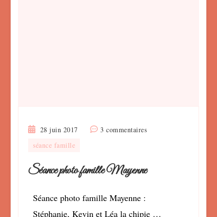
sur
28 juin 2017
3 commentaires
Séance
séance famille
photo
famille
Séance photo famille Mayenne
Mayenne
Séance photo famille Mayenne :
Stéphanie, Kevin et Léa la chipie …