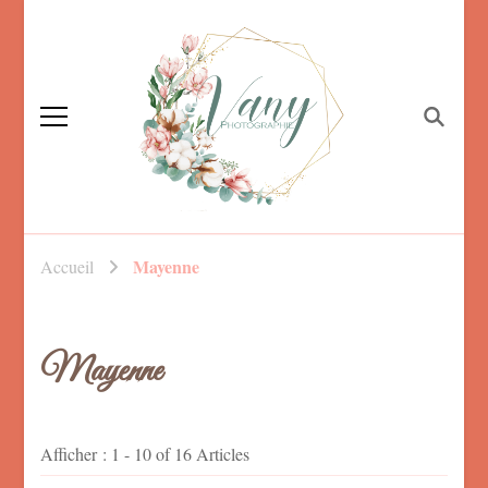
Vanessa Foucault,
photographe familiale
Photographe
Mayenne
Accueil
Mayenne, maternité,
nouveau né et
mariage
Mayenne
Afficher : 1 - 10 of 16 Articles