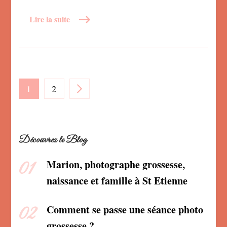
Lire la suite
Pagination
PAGE
PAGE
1
2
des
Découvrez le Blog
publications
Marion, photographe grossesse,
naissance et famille à St Etienne
Comment se passe une séance photo
grossesse ?