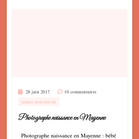
sur
28 juin 2017
10 commentaires
Photographe
séance nouveau né
naissance
en
Photographe naissance en Mayenne
Mayenne
Photographe naissance en Mayenne : bébé