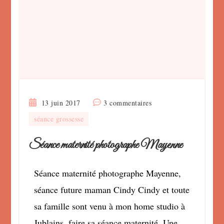
sur
13 juin 2017
3 commentaires
Séance
séance grossesse
maternité
photographe
Séance maternité photographe Mayenne
Mayenne
Séance maternité photographe Mayenne,
séance future maman Cindy Cindy et toute
sa famille sont venu à mon home studio à
Jublains, faire sa séance maternité. Une