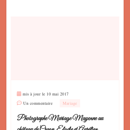
mis à jour le
10 mai 2017
sur
Un commentaire
Mariage
Photographe
Photographe Mariage Mayenne au
Mariage
Mayenne
château de Craon, Elodie et Aurélien