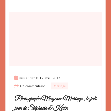
mis à jour le
17 avril 2017
sur
Un commentaire
Mariage
Photographe
Photographe Mayenne Mariage , le joli
Mayenne
Mariage
jour de Stéphanie & Kévin