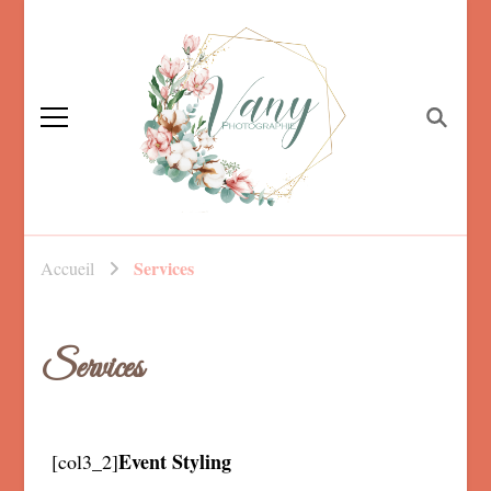
Vanessa Foucault,
photographe familiale
Photographe
Services
Accueil
Mayenne, maternité,
nouveau né et
mariage
Services
Event Styling
[col3_2]