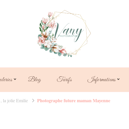
Vanessa Fouc
photographe familiale
maternit
leries
Blog
Tarifs
Informations
Photographe future maman Mayenne
 la jolie Emilie