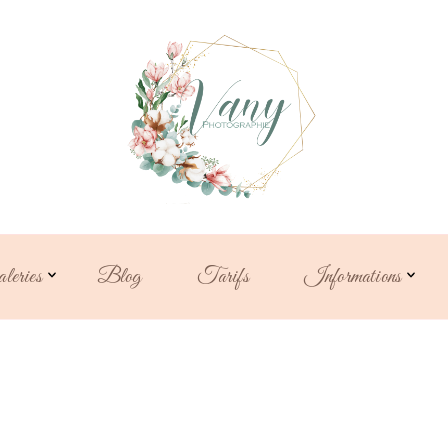
Vanessa Fouc
photographe familiale
maternit
leries
Blog
Tarifs
Informations